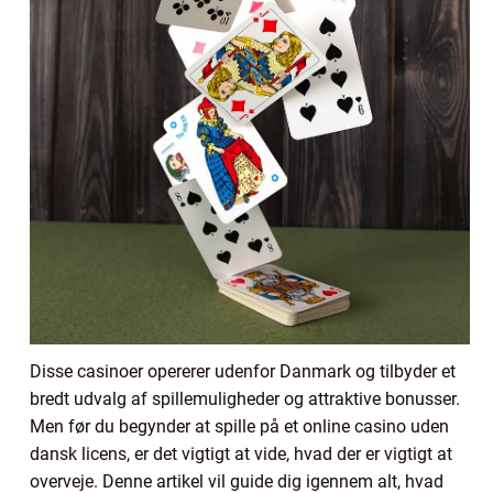
Disse casinoer opererer udenfor Danmark og tilbyder et
bredt udvalg af spillemuligheder og attraktive bonusser.
Men før du begynder at spille på et online casino uden
dansk licens, er det vigtigt at vide, hvad der er vigtigt at
overveje. Denne artikel vil guide dig igennem alt, hvad