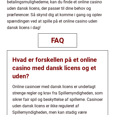
betalingsmulighederne, kan du finde et online casino
uden dansk licens, der passer til dine behov og
præferencer. Så skynd dig at komme i gang og oplev
spændingen ved at spille på et online casino uden
dansk licens i dag!
FAQ
Hvad er forskellen på et online
casino med dansk licens og et
uden?
Online casinoer med dansk licens er underlagt
strenge regler og krav fra Spillemyndigheden, som
sikrer fair spil og beskyttelse af spillerne. Casinoer
uden dansk licens er ikke reguleret af
Spillemyndigheden, men kan stadig være