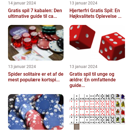
14 januar 2024
13 januar 2024
Gratis spil 7 kabalen: Den
Hjerterfri Gratis Spil: En
ultimative guide til ca...
Højkvalitets Oplevelse ...
13 januar 2024
13 januar 2024
Spider solitaire er et af de
Gratis spil til unge og
mest populære kortspi...
ældre: En omfattende
guide...