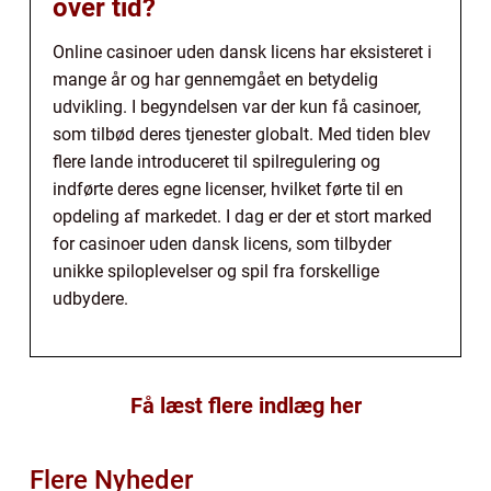
over tid?
Online casinoer uden dansk licens har eksisteret i
mange år og har gennemgået en betydelig
udvikling. I begyndelsen var der kun få casinoer,
som tilbød deres tjenester globalt. Med tiden blev
flere lande introduceret til spilregulering og
indførte deres egne licenser, hvilket førte til en
opdeling af markedet. I dag er der et stort marked
for casinoer uden dansk licens, som tilbyder
unikke spiloplevelser og spil fra forskellige
udbydere.
Få læst flere indlæg her
Flere Nyheder