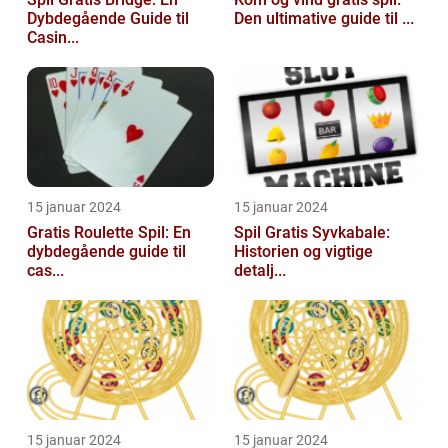
Dybdegående Guide til
Den ultimative guide til ...
Casin...
15 januar 2024
15 januar 2024
Gratis Roulette Spil: En
Spil Gratis Syvkabale:
dybdegående guide til
Historien og vigtige
cas...
detalj...
15 januar 2024
15 januar 2024