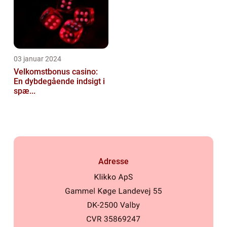
03 januar 2024
Velkomstbonus casino:
En dybdegående indsigt i
spæ...
Adresse