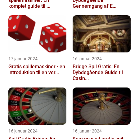
spillemaskiner: En
Dybdegående
komplet guide til ...
Gennemgang af E...
17 januar 2024
16 januar 2024
Gratis spillemaskiner - en
Bridge Spil Gratis: En
introduktion til en ver...
Dybdegående Guide til
Casin...
16 januar 2024
16 januar 2024
Spil Gratis Bridge: En
Kom og vind gratis spil: