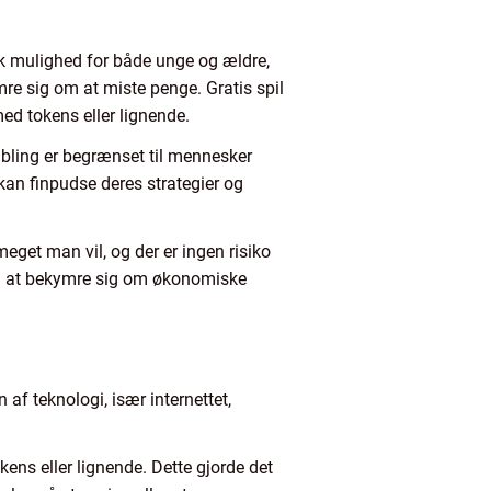
tisk mulighed for både unge og ældre,
re sig om at miste penge. Gratis spil
ed tokens eller lignende.
mbling er begrænset til mennesker
 kan finpudse deres strategier og
eget man vil, og der er ingen risiko
uden at bekymre sig om økonomiske
n af teknologi, især internettet,
okens eller lignende. Dette gjorde det