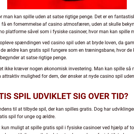
 hvor man kan spille uden at satse rigtige penge. Det er en fantas
 og få en fornemmelse af casino atmosfæren, uden at skulle bekym
no platforme såvel som i fysiske casinoer, hvor man kan spille m
t opleve spændingen ved casino spil uden at bryde loven, da ga
For de ældre kan gratis spil fungere som en træningsbane, hvor de
begynder at satse rigtige penge.
t det ikke kræver nogen økonomisk investering. Man kan spille så m
 en attraktiv mulighed for dem, der ønsker at nyde casino spil 
S SPIL UDVIKLET SIG OVER TID?
dens til at tilbyde spil, der kan spilles gratis. Dog har udviklinge
atis spil for unge og ældre.
t kun muligt at spille gratis spil i fysiske casinoer ved hjælp af t