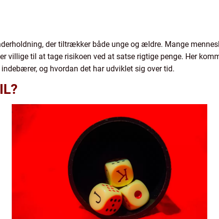
nderholdning, der tiltrækker både unge og ældre. Mange mennes
r villige til at tage risikoen ved at satse rigtige penge. Her komme
il indebærer, og hvordan det har udviklet sig over tid.
IL?