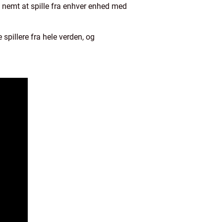
t nemt at spille fra enhver enhed med
spillere fra hele verden, og