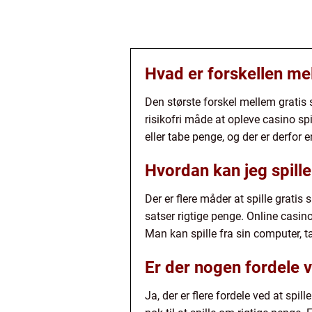
Hvad er forskellen mel
Den største forskel mellem gratis s
risikofri måde at opleve casino sp
eller tabe penge, og der er derfor 
Hvordan kan jeg spille 
Der er flere måder at spille gratis
satser rigtige penge. Online casin
Man kan spille fra sin computer, ta
Er der nogen fordele ve
Ja, der er flere fordele ved at spi