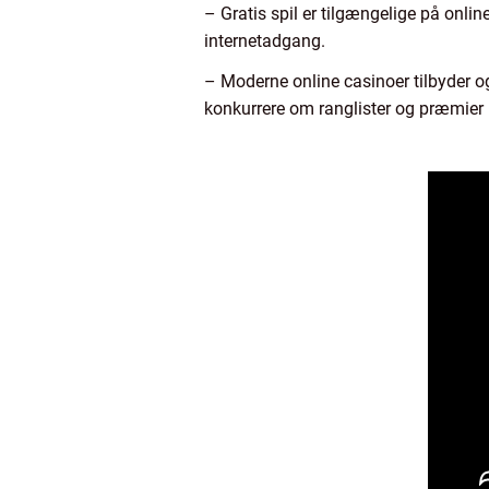
– Gratis spil er tilgængelige på onli
internetadgang.
– Moderne online casinoer tilbyder og
konkurrere om ranglister og præmier 