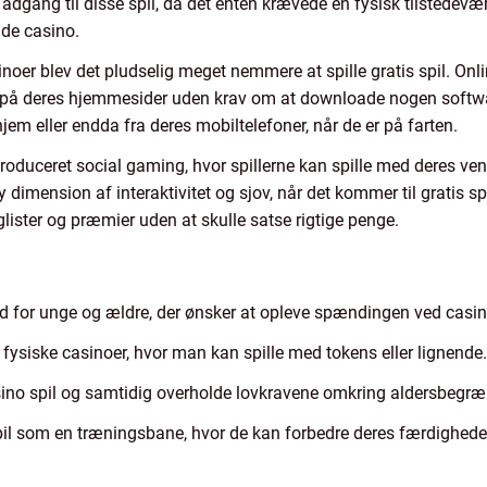
dgang til disse spil, da det enten krævede en fysisk tilstedevær
de casino.
r blev det pludselig meget nemmere at spille gratis spil. Online
te på deres hjemmesider uden krav om at downloade nogen software
hjem eller endda fra deres mobiltelefoner, når de er på farten.
roduceret social gaming, hvor spillerne kan spille med deres v
y dimension af interaktivitet og sjov, når det kommer til gratis s
lister og præmier uden at skulle satse rigtige penge.
ed for unge og ældre, der ønsker at opleve spændingen ved casino
i fysiske casinoer, hvor man kan spille med tokens eller lignende.
casino spil og samtidig overholde lovkravene omkring aldersbegræ
spil som en træningsbane, hvor de kan forbedre deres færdigheder 