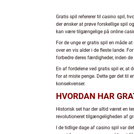
Gratis spil refererer til casino spil,
der ønsker at prøve forskellige spil
kan være tilgængelige på online casi
For de unge er gratis spil en måde a
over en vis alder i de fleste lande. 
forbedre deres færdigheder, inden de 
En af fordelene ved gratis spil er, a
for at miste penge. Dette gør det til
konsekvenser.
HVORDAN HAR GRATI
Historisk set har der altid været en ten
revolutioneret tilgængeligheden af gr
I de tidlige dage af casino spil var de