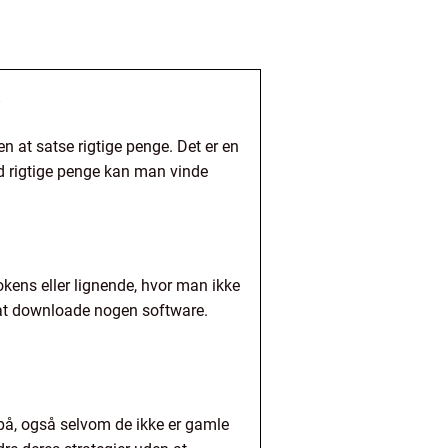
?
en at satse rigtige penge. Det er en
ed rigtige penge kan man vinde
tokens eller lignende, hvor man ikke
n at downloade nogen software.
il på, også selvom de ikke er gamle