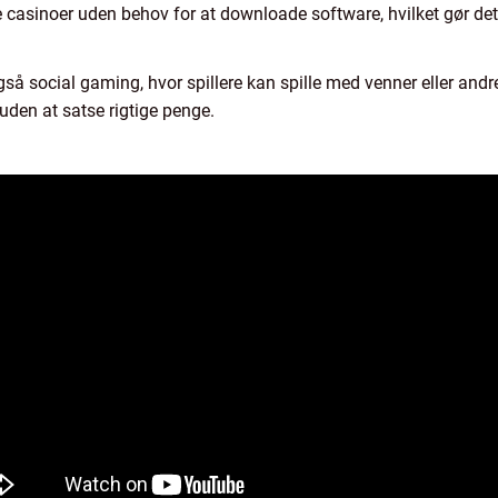
ne casinoer uden behov for at downloade software, hvilket gør de
så social gaming, hvor spillere kan spille med venner eller andre 
uden at satse rigtige penge.