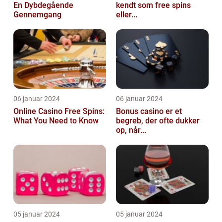
En Dybdegående
kendt som free spins
Gennemgang
eller...
06 januar 2024
06 januar 2024
Online Casino Free Spins:
Bonus casino er et
What You Need to Know
begreb, der ofte dukker
op, når...
05 januar 2024
05 januar 2024