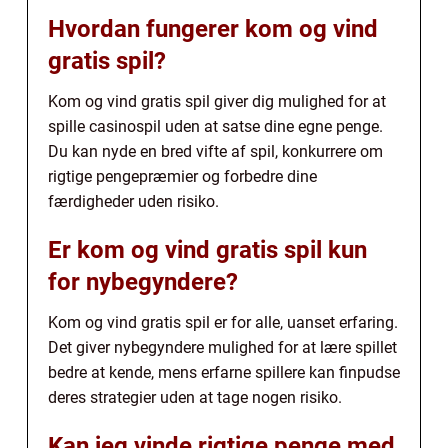
Hvordan fungerer kom og vind
gratis spil?
Kom og vind gratis spil giver dig mulighed for at
spille casinospil uden at satse dine egne penge.
Du kan nyde en bred vifte af spil, konkurrere om
rigtige pengepræmier og forbedre dine
færdigheder uden risiko.
Er kom og vind gratis spil kun
for nybegyndere?
Kom og vind gratis spil er for alle, uanset erfaring.
Det giver nybegyndere mulighed for at lære spillet
bedre at kende, mens erfarne spillere kan finpudse
deres strategier uden at tage nogen risiko.
Kan jeg vinde rigtige penge med