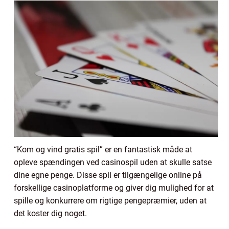
“Kom og vind gratis spil” er en fantastisk måde at
opleve spændingen ved casinospil uden at skulle satse
dine egne penge. Disse spil er tilgængelige online på
forskellige casinoplatforme og giver dig mulighed for at
spille og konkurrere om rigtige pengepræmier, uden at
det koster dig noget.