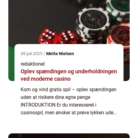
09 juli 2025
Mette Nielsen
redaktionel
Oplev spændingen og underholdningen
ved moderne casino
Kom og vind gratis spil – oplev spændingen
uden at risikere dine egne penge
INTRODUKTION Er du interesseret i
casinospil, men ønsker at prøve lykken uden
at risikere dine egne penge? Så er “kom og
vind gratis spil” det perfekte valg...