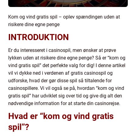
Kom og vind gratis spil – oplev spændingen uden at
risikere dine egne penge
INTRODUKTION
Er du interesseret i casinospil, men ønsker at prøve
lykken uden at risikere dine egne penge? Så er “kom og
vind gratis spil” det perfekte valg for dig! I denne artikel
vil vi dykke ned i verdenen af gratis casinospil og
udforske, hvad der gør disse spil så tiltalende for
casinospillere. Vi vil også se på, hvordan “kom og vind
gratis spil” har udviklet sig over tid og give dig alt den
nødvendige information for at starte din casinorejse.
Hvad er “kom og vind gratis
spil”?