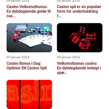
04 januar 2024
04 januar 2024
Casino Velkomstbonus:
Casino spil er en populær
En dybdegående guide til
form for underholdning
cas...
f...
03 januar 2024
03 januar 2024
Casino Bonus i Dag:
Velkomstbonus casino:
Optimer Dit Casino Spil
En dybdegående indsigt i
spæ...