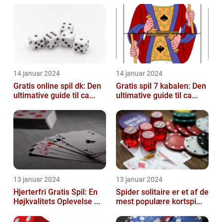
14 januar 2024
14 januar 2024
Gratis online spil dk: Den
Gratis spil 7 kabalen: Den
ultimative guide til ca...
ultimative guide til ca...
13 januar 2024
13 januar 2024
Hjerterfri Gratis Spil: En
Spider solitaire er et af de
Højkvalitets Oplevelse ...
mest populære kortspi...