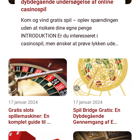
dybdegående undersøgelse af online
casinospil
Kom og vind gratis spil – oplev spændingen
uden at risikere dine egne penge
INTRODUKTION Er du interesseret i
casinospil, men ønsker at prøve lykken uden
at risikere dine egne penge? Så er “kom og
vind gratis spil” det perfekte valg...
17 januar 2024
17 januar 2024
Gratis slots
Spil Bridge Gratis: En
spillemaskiner: En
Dybdegående
komplet guide til ...
Gennemgang af E...