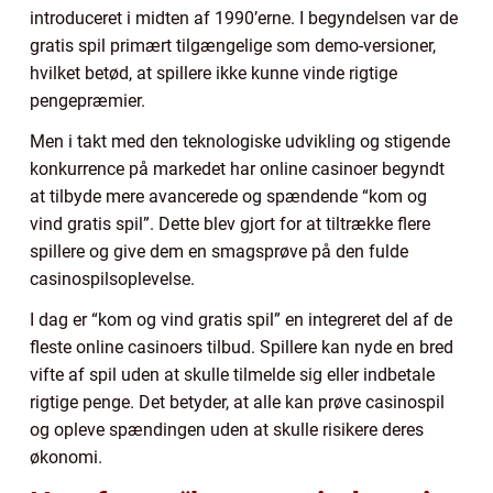
introduceret i midten af 1990’erne. I begyndelsen var de
gratis spil primært tilgængelige som demo-versioner,
hvilket betød, at spillere ikke kunne vinde rigtige
pengepræmier.
Men i takt med den teknologiske udvikling og stigende
konkurrence på markedet har online casinoer begyndt
at tilbyde mere avancerede og spændende “kom og
vind gratis spil”. Dette blev gjort for at tiltrække flere
spillere og give dem en smagsprøve på den fulde
casinospilsoplevelse.
I dag er “kom og vind gratis spil” en integreret del af de
fleste online casinoers tilbud. Spillere kan nyde en bred
vifte af spil uden at skulle tilmelde sig eller indbetale
rigtige penge. Det betyder, at alle kan prøve casinospil
og opleve spændingen uden at skulle risikere deres
økonomi.