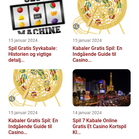
15 januar 2024
15 januar 2024
Spil Gratis Syvkabale:
Kabaler Gratis Spil: En
Historien og vigtige
Indgående Guide til
detalj...
Casino...
15 januar 2024
14 januar 2024
Kabaler Gratis Spil: En
Spil 7 Kabale Online
Indgående Guide til
Gratis Et Casino Kortspil
Casino...
Kl...