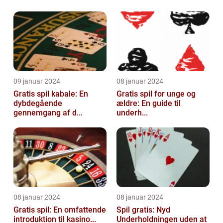
09 januar 2024
08 januar 2024
Gratis spil kabale: En
Gratis spil for unge og
dybdegående
ældre: En guide til
gennemgang af d...
underh...
08 januar 2024
08 januar 2024
Gratis spil: En omfattende
Spil gratis: Nyd
introduktion til kasino...
Underholdningen uden at