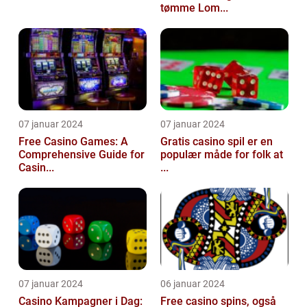
tømme Lom...
07 januar 2024
07 januar 2024
Free Casino Games: A
Gratis casino spil er en
Comprehensive Guide for
populær måde for folk at
Casin...
...
07 januar 2024
06 januar 2024
Casino Kampagner i Dag:
Free casino spins, også