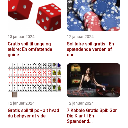
13 januar 2024
12 januar 2024
Gratis spil til unge og
Solitaire spil gratis - En
ældre: En omfattende
spændende verden af
guide...
und...
12 januar 2024
12 januar 2024
Gratis spil til pc - alt hvad
7 Kabale Gratis Spil: Gør
du behøver at vide
Dig Klar til En
Spændend...