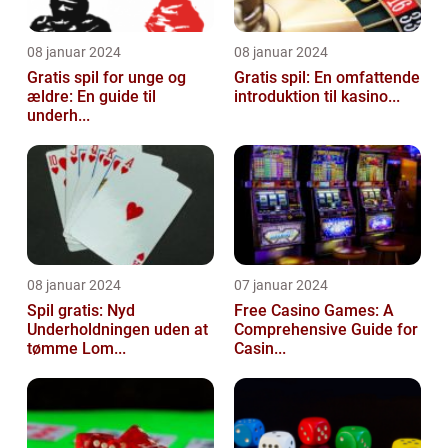
08 januar 2024
08 januar 2024
Gratis spil for unge og
Gratis spil: En omfattende
ældre: En guide til
introduktion til kasino...
underh...
08 januar 2024
07 januar 2024
Spil gratis: Nyd
Free Casino Games: A
Underholdningen uden at
Comprehensive Guide for
tømme Lom...
Casin...