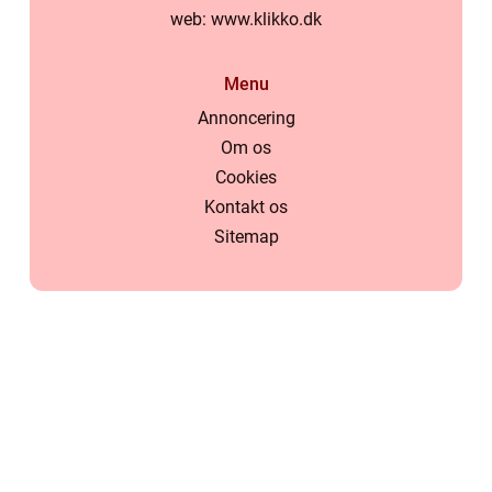
web:
www.klikko.dk
Menu
Annoncering
Om os
Cookies
Kontakt os
Sitemap