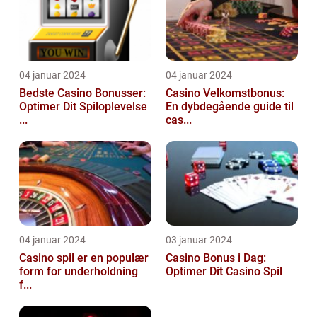
04 januar 2024
04 januar 2024
Bedste Casino Bonusser:
Casino Velkomstbonus:
Optimer Dit Spiloplevelse
En dybdegående guide til
...
cas...
04 januar 2024
03 januar 2024
Casino spil er en populær
Casino Bonus i Dag:
form for underholdning
Optimer Dit Casino Spil
f...