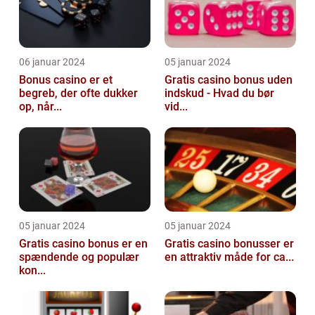
06 januar 2024
05 januar 2024
Bonus casino er et
Gratis casino bonus uden
begreb, der ofte dukker
indskud - Hvad du bør
op, når...
vid...
05 januar 2024
05 januar 2024
Gratis casino bonus er en
Gratis casino bonusser er
spændende og populær
en attraktiv måde for ca...
kon...