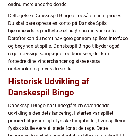
endnu mere underholdende.
Deltagelse i Danskespil Bingo er også en nem proces.
Du skal bare oprette en konto på Danske Spils
hjemmeside og indbetale et beløb på din spilkonto.
Derefter kan du nemt navigere gennem spillets interface
og begynde at spille. Danskespil Bingo tilbyder også
regelmæssige kampagner og bonusser, der kan
forbedre dine vinderchancer og sikre ekstra
underholdning mens du spiller.
Historisk Udvikling af
Danskespil Bingo
Danskespil Bingo har undergået en spændende
udvikling siden dets lancering. I starten var spillet
primært tilgængeligt i fysiske bingohaller, hvor spillerne
fysisk skulle være til stede for at deltage. Dette
begrænsede spillets popularitet og tiltrækningskraft til