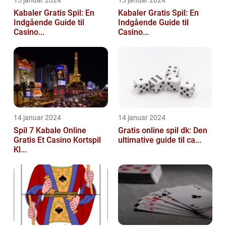
Kabaler Gratis Spil: En
Kabaler Gratis Spil: En
Indgående Guide til
Indgående Guide til
Casino...
Casino...
14 januar 2024
14 januar 2024
Spil 7 Kabale Online
Gratis online spil dk: Den
Gratis Et Casino Kortspil
ultimative guide til ca...
Kl...