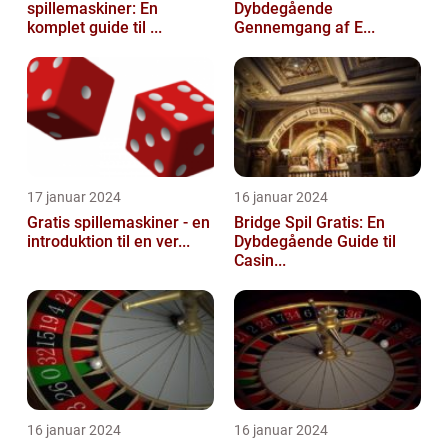
spillemaskiner: En
Dybdegående
komplet guide til ...
Gennemgang af E...
17 januar 2024
16 januar 2024
Gratis spillemaskiner - en
Bridge Spil Gratis: En
introduktion til en ver...
Dybdegående Guide til
Casin...
16 januar 2024
16 januar 2024