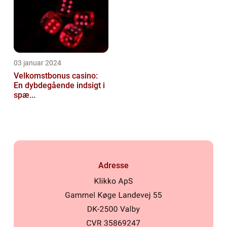
03 januar 2024
Velkomstbonus casino:
En dybdegående indsigt i
spæ...
Adresse