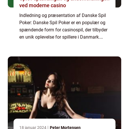
ved moderne casino
Indledning og præsentation af Danske Spil
Poker: Danske Spil Poker er en populær og
spændende form for casinospil, der tilbyder
en unik oplevelse for spillere i Danmark.
Hvis du er en casino-entusiast, der ønsker at
udforske nye spil og prøve lykken,...
18 januar 2024
Peter Mortensen