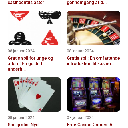
casinoentusiaster
gennemgang af d...
08 januar 2024
08 januar 2024
Gratis spil for unge og
Gratis spil: En omfattende
ældre: En guide til
introduktion til kasino...
underh...
08 januar 2024
07 januar 2024
Spil gratis: Nyd
Free Casino Games: A