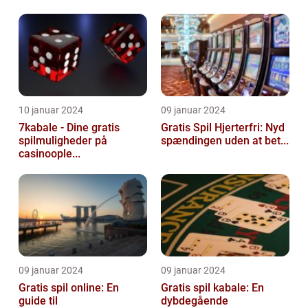
10 januar 2024
09 januar 2024
7kabale - Dine gratis
Gratis Spil Hjerterfri: Nyd
spilmuligheder på
spændingen uden at bet...
casinoople...
09 januar 2024
09 januar 2024
Gratis spil online: En
Gratis spil kabale: En
guide til
dybdegående