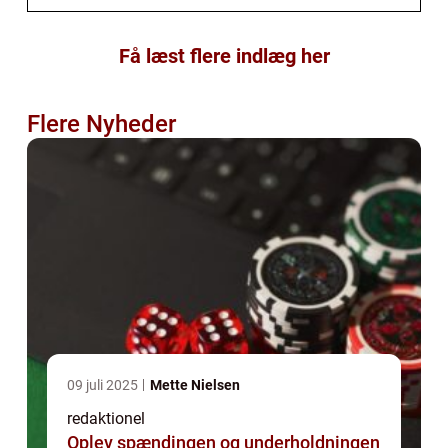
Få læst flere indlæg her
Flere Nyheder
09 juli 2025
Mette Nielsen
redaktionel
Oplev spændingen og underholdningen