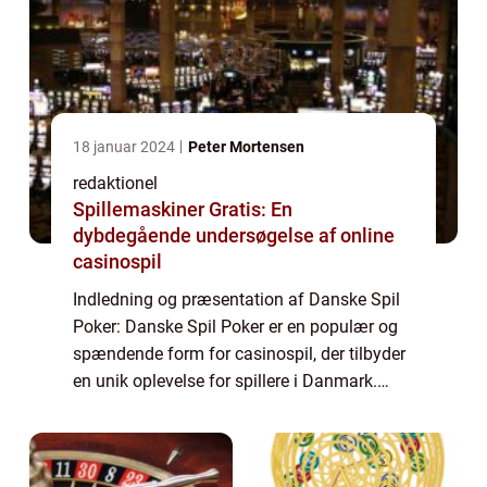
18 januar 2024
Peter Mortensen
redaktionel
Spillemaskiner Gratis: En
dybdegående undersøgelse af online
casinospil
Indledning og præsentation af Danske Spil
Poker: Danske Spil Poker er en populær og
spændende form for casinospil, der tilbyder
en unik oplevelse for spillere i Danmark.
Hvis du er en casino-entusiast, der ønsker at
udforske nye spil og prøve lykken,...