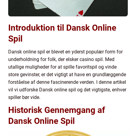
Introduktion til Dansk Online
Spil
Dansk online spil er blevet en yderst populær form for
underholdning for folk, der elsker casino spil. Med
utallige muligheder for at spille favoritspil og vinde
store gevinster, er det vigtigt at have en grundlæggende
forståelse af denne fascinerende verden. I denne artikel
vil vi udforske Dansk online spil og det vigtigste, enhver
spiller bør vide.
Historisk Gennemgang af
Dansk Online Spil