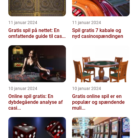
11 januar 2024
11 januar 2024
Gratis spil på nettet: En
Spil gratis 7 kabale og
omfattende guide til cas...
nyd casinospændingen
10 januar 2024
10 januar 2024
Online spil gratis: En
Gratis online spil er en
dybdegående analyse af
populær og spændende
casi...
muli...