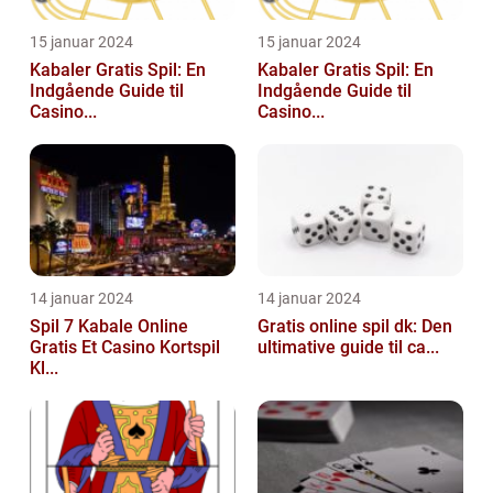
15 januar 2024
15 januar 2024
Kabaler Gratis Spil: En
Kabaler Gratis Spil: En
Indgående Guide til
Indgående Guide til
Casino...
Casino...
14 januar 2024
14 januar 2024
Spil 7 Kabale Online
Gratis online spil dk: Den
Gratis Et Casino Kortspil
ultimative guide til ca...
Kl...