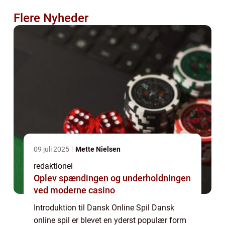
Flere Nyheder
09 juli 2025
Mette Nielsen
redaktionel
Oplev spændingen og underholdningen
ved moderne casino
Introduktion til Dansk Online Spil Dansk
online spil er blevet en yderst populær form