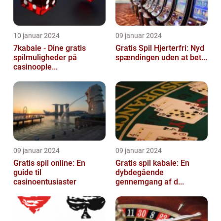
10 januar 2024
09 januar 2024
7kabale - Dine gratis
Gratis Spil Hjerterfri: Nyd
spilmuligheder på
spændingen uden at bet...
casinoople...
09 januar 2024
09 januar 2024
Gratis spil online: En
Gratis spil kabale: En
guide til
dybdegående
casinoentusiaster
gennemgang af d...