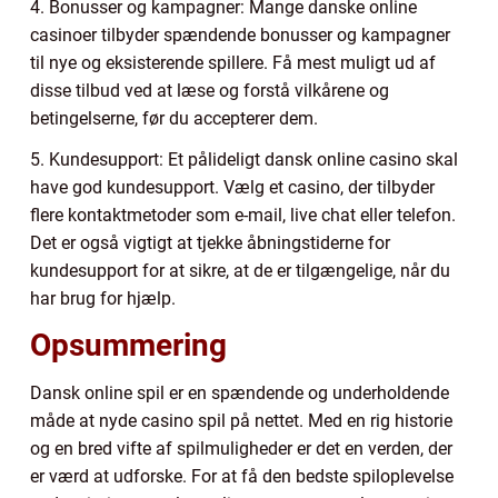
4. Bonusser og kampagner: Mange danske online
casinoer tilbyder spændende bonusser og kampagner
til nye og eksisterende spillere. Få mest muligt ud af
disse tilbud ved at læse og forstå vilkårene og
betingelserne, før du accepterer dem.
5. Kundesupport: Et pålideligt dansk online casino skal
have god kundesupport. Vælg et casino, der tilbyder
flere kontaktmetoder som e-mail, live chat eller telefon.
Det er også vigtigt at tjekke åbningstiderne for
kundesupport for at sikre, at de er tilgængelige, når du
har brug for hjælp.
Opsummering
Dansk online spil er en spændende og underholdende
måde at nyde casino spil på nettet. Med en rig historie
og en bred vifte af spilmuligheder er det en verden, der
er værd at udforske. For at få den bedste spiloplevelse