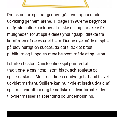
Dansk online spil har gennemgået en imponerende
udvikling gennem årene. Tilbage i 1990’erne begyndte
de første online casinoer at dukke op, og danskere fik
muligheden for at spille deres yndlingsspil direkte fra
komforten af deres eget hjem. Denne nye måde at spille
på blev hurtigt en succes, da det tiltrak et bredt
publikum og tilbød en mere bekvem måde at spille på.
I starten bestod Dansk online spil primært af
traditionelle casinospil som blackjack, roulette og
spillemaskiner. Men med tiden er udvalget af spil blevet
udvidet markant. Spillere kan nu nyde et bredt udvalg af
spil med variationer og tematiske spilleautomater, der
tilbyder masser af spænding og underholdning.