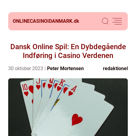
ONLINECASINOIDANMARK.
dk
Dansk Online Spil: En Dybdegående
Indføring i Casino Verdenen
30 oktober 2023
Peter Mortensen
redaktionel