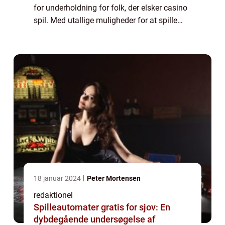
for underholdning for folk, der elsker casino
spil. Med utallige muligheder for at spille
favoritspil og vinde store gevinster, er det
vigtigt at have en grundlægge...
18 januar 2024
Peter Mortensen
redaktionel
Spilleautomater gratis for sjov: En
dybdegående undersøgelse af