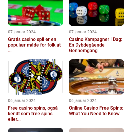
07 januar 2024
07 januar 2024
Gratis casino spil er en
Casino Kampagner i Dag:
populær måde for folk at
En Dybdegående
...
Gennemgang
06 januar 2024
06 januar 2024
Free casino spins, også
Online Casino Free Spins:
kendt som free spins
What You Need to Know
eller...