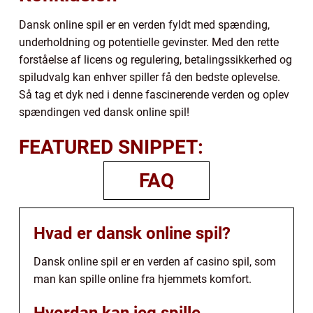
Dansk online spil er en verden fyldt med spænding,
underholdning og potentielle gevinster. Med den rette
forståelse af licens og regulering, betalingssikkerhed og
spiludvalg kan enhver spiller få den bedste oplevelse.
Så tag et dyk ned i denne fascinerende verden og oplev
spændingen ved dansk online spil!
FEATURED SNIPPET:
FAQ
Hvad er dansk online spil?
Dansk online spil er en verden af casino spil, som
man kan spille online fra hjemmets komfort.
Hvordan kan jeg spille